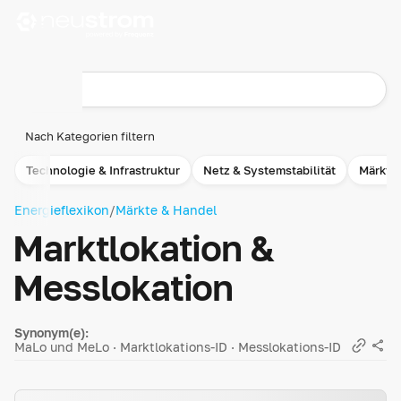
Nach Kategorien filtern
Technologie & Infrastruktur
Netz & Systemstabilität
Märkte
Energieflexikon
/
Märkte & Handel
Marktlokation &
Messlokation
Synonym(e):
MaLo und MeLo · Marktlokations-ID · Messlokations-ID