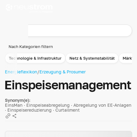
Nach Kategorien filtern
Technologie & Infrastruktur
Netz & Systemstabilität
Märkte
Energieflexikon
/
Erzeugung & Prosumer
Einspeise­management
Synonym(e):
EinsMan · Einspeiseabregelung · Abregelung von EE-Anlagen
· Einspeisereduzierung · Curtailment