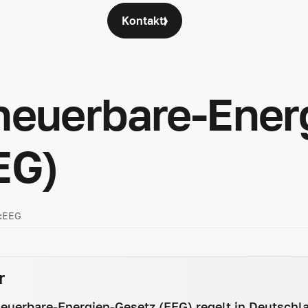
Kontakt
Jobs
Über uns
kon
/
Erzeugung & Prosumer
neuerbare-Ener
EG)
:
EEG
r
euerbare-Energien-Gesetz (EEG) regelt in Deutsch