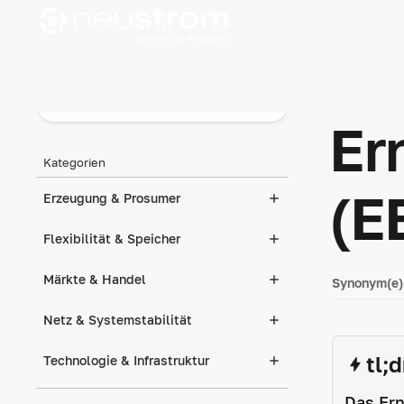
neustrom CONTROL
Services
Los geht's
Wissen
Energieflexi
Er
Kategorien
(E
Erzeugung & Prosumer
Flexibilität & Speicher
Märkte & Handel
Synonym(e)
Netz & Systemstabilität
tl;d
Technologie & Infrastruktur
Das Ern