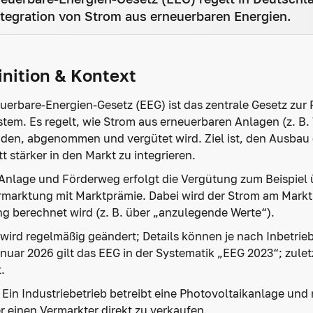
tegration von Strom aus erneuerbaren Energien.
inition & Kontext
uerbare-Energien-Gesetz (EEG) ist das zentrale Gesetz zu
tem. Es regelt, wie Strom aus erneuerbaren Anlagen (z. B.
en, abgenommen und vergütet wird. Ziel ist, den Ausbau e
tt stärker in den Markt zu integrieren.
Anlage und Förderweg erfolgt die Vergütung zum Beispiel 
rmarktung mit Marktprämie. Dabei wird der Strom am Markt 
g berechnet wird (z. B. über „anzulegende Werte“).
wird regelmäßig geändert; Details können je nach Inbetrie
nuar 2026 gilt das EEG in der Systematik „EEG 2023“; zule
.
:
Ein Industriebetrieb betreibt eine Photovoltaikanlage u
r einen Vermarkter direkt zu verkaufen.