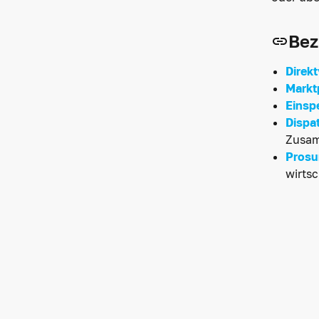
Bez
Direk
Markt
Einsp
Dispa
Zusam
Prosu
wirts