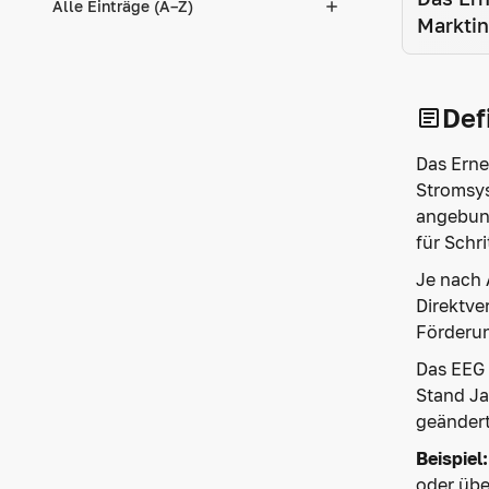
Alle Einträge (A–Z)
Marktin
Def
Das Erne
Stromsys
angebund
für Schri
Je nach 
Direktve
Förderun
Das EEG 
Stand Ja
geändert
Beispiel
oder übe