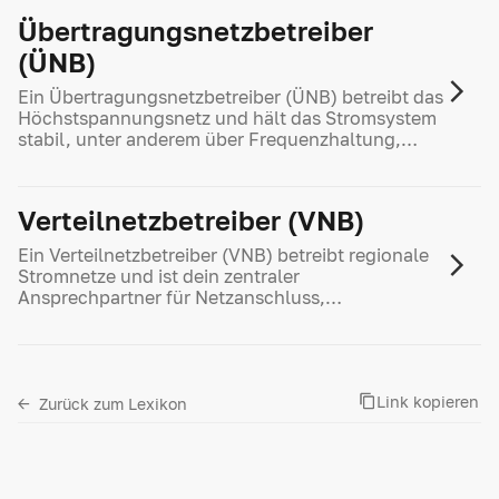
Spannungsqualität.
Übertragungs­netzbetreiber
(ÜNB)
Ein Übertragungsnetzbetreiber (ÜNB) betreibt das
Höchstspannungsnetz und hält das Stromsystem
stabil, unter anderem über Frequenzhaltung,
Redispatch und Ausgleichsenergie.
Verteilnetz­betreiber (VNB)
Ein Verteilnetzbetreiber (VNB) betreibt regionale
Stromnetze und ist dein zentraler
Ansprechpartner für Netzanschluss,
Messkonzepte und viele
technische/regulatorische Vorgaben.
Link kopieren
← Zurück zum Lexikon