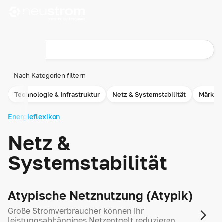
Nach Kategorien filtern
Technologie & Infrastruktur
Netz & Systemstabilität
Märkte
Energieflexikon
Netz &
Systemstabilität
Atypische Netz­nutzung (Atypik)
Große Stromverbraucher können ihr
leistungsabhängiges Netzentgelt reduzieren,