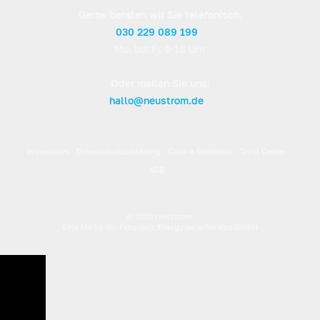
Gerne beraten wir Sie telefonisch.
030 229 089 199
Mo. bis Fr. 9-18 Uhr
Oder mailen Sie uns:
hallo@neustrom.de
Impressum
Datenschutzerklärung
Cookie Richtlinie
Trust Center
AGB
© 2026 neustrom.
Eine Marke der
Frequenz Energy-as-a-Service GmbH