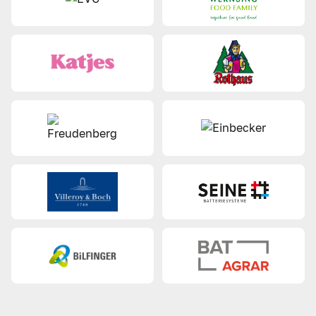
Ingenieurwesen oder Naturwissenschaften
Fundiertes Wissen in
Elektrotechnik
und
erneuerbaren Energiesystemen
Fließende Deutsch
- und sehr gute
Englischkenntnisse
Wohnsitz in Deutschland, idealerweise Berlin
Klingt nach einem Match?
Dann freuen wir uns auf Dich. Gestalte
mit uns die Energiezukunft –
pragmatisch, digital und wirkungsvoll.
Bewirb dich jetzt!